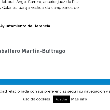
laboral, Ángel Carrero, anterior juez de Paz
os Galanes, pareja vestida de campesinos de
l Ayuntamiento de Herencia.
ballero Martín-Buitrago
cidad relacionada con sus preferencias según su navegación y
a.es es la web de información de esta popular fiesta mancheg
 Colegas y D.O. Carnaval de Herencia en colaboración con
Her
uso de cookies.
Mas info
Aceptar
Un diseño web de
Color Vivo Internet