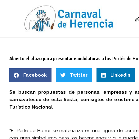
Ir
al
contenido
¿
Abierto el plazo para presentar candidaturas a los Perlés de H
Facebook
Twitter
LinkedIn
Se buscan propuestas de personas, empresas y aso
carnavalesco de esta fiesta, con siglos de existencia
Turístico Nacional
“El Perlé de Honor se materializa en una figura de cerám
con gran simbolismo para los herencianos y que puede o