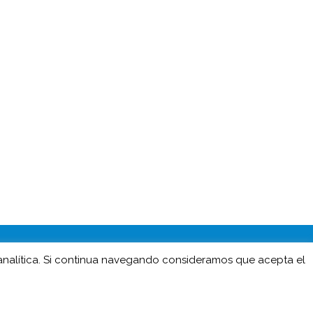
 analítica. Si continua navegando consideramos que acepta el
a desarrollada por
encia.net
.