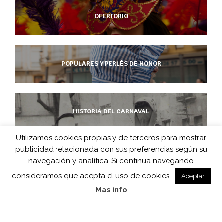
OFERTORIO
POPULARES Y PERLÉS DE HONOR
HISTORIA DEL CARNAVAL
Utilizamos cookies propias y de terceros para mostrar
publicidad relacionada con sus preferencias según su
navegación y analítica. Si continua navegando
CarnavaldeHerencia.es es la web de información de esta popular
consideramos que acepta el uso de cookies.
Aceptar
fiesta manchega desarrollada por
Mas info
Barco de Colegas y D.O. Carnaval de Herencia en colaboración
con
Herencia.net
.
Un diseño web de
Color Vivo Internet