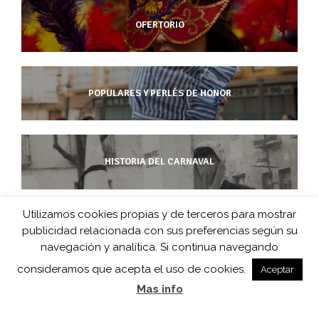
OFERTORIO
POPULARES Y PERLÉS DE HONOR
HISTORIA DEL CARNAVAL
Utilizamos cookies propias y de terceros para mostrar
publicidad relacionada con sus preferencias según su
CarnavaldeHerencia.es es la web de información de esta popular
navegación y analítica. Si continua navegando
fiesta manchega desarrollada por
consideramos que acepta el uso de cookies.
Aceptar
Barco de Colegas y D.O. Carnaval de Herencia en colaboración
Mas info
con
Herencia.net
.
Un diseño web de
Color Vivo Internet