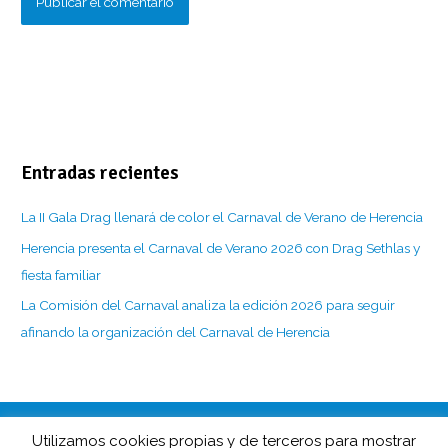
Entradas recientes
La II Gala Drag llenará de color el Carnaval de Verano de Herencia
Herencia presenta el Carnaval de Verano 2026 con Drag Sethlas y
fiesta familiar
La Comisión del Carnaval analiza la edición 2026 para seguir
afinando la organización del Carnaval de Herencia
Utilizamos cookies propias y de terceros para mostrar
CarnavaldeHerencia.es es la web de información de esta popular