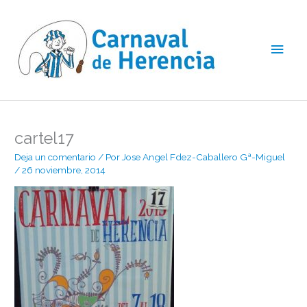
Ir
Men
al
contenido
princ
cartel17
Deja un comentario
/ Por
Jose Angel Fdez-Caballero Gª-Miguel
/
26 noviembre, 2014