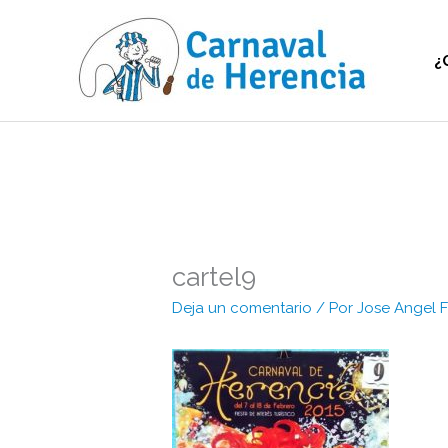
Ir
al
contenido
¿
cartel9
Deja un comentario
/ Por
Jose Angel 