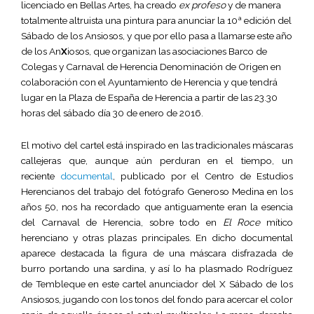
licenciado en Bellas Artes, ha creado
ex profeso
y de manera
totalmente altruista una pintura para anunciar la 10ª edición del
Sábado de los Ansiosos, y que por ello pasa a llamarse este año
de los An
X
iosos, que organizan las asociaciones Barco de
Colegas y Carnaval de Herencia Denominación de Origen en
colaboración con el Ayuntamiento de Herencia y que tendrá
lugar en la Plaza de España de Herencia a partir de las 23.30
horas del sábado día 30 de enero de 2016.
El motivo del cartel está inspirado en las tradicionales máscaras
callejeras que, aunque aún perduran en el tiempo, un
reciente
documental
, publicado por el Centro de Estudios
Herencianos del trabajo del fotógrafo Generoso Medina en los
años 50, nos ha recordado que antiguamente eran la esencia
del Carnaval de Herencia, sobre todo en
El Roce
mítico
herenciano y otras plazas principales. En dicho documental
aparece destacada la figura de una máscara disfrazada de
burro portando una sardina, y así lo ha plasmado Rodríguez
de Tembleque en este cartel anunciador del X Sábado de los
Ansiosos, jugando con los tonos del fondo para acercar el color