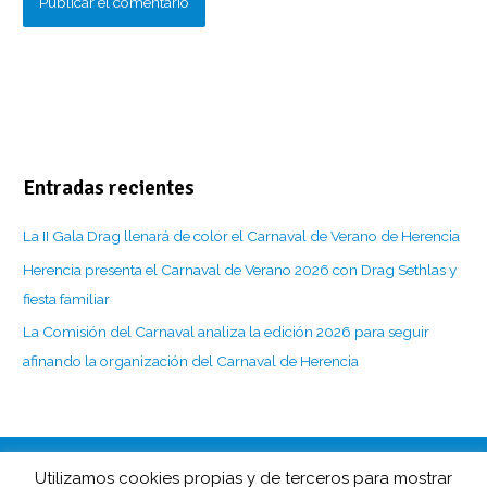
Entradas recientes
La II Gala Drag llenará de color el Carnaval de Verano de Herencia
Herencia presenta el Carnaval de Verano 2026 con Drag Sethlas y
fiesta familiar
La Comisión del Carnaval analiza la edición 2026 para seguir
afinando la organización del Carnaval de Herencia
Utilizamos cookies propias y de terceros para mostrar
CarnavaldeHerencia.es es la web de información de esta popular