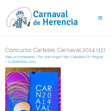
Ir
Men
al
contenido
princ
Concurso Carteles Carnaval 2014 (12)
Deja un comentario
/ Por
Jose Angel Fdez-Caballero Gª-Miguel
/
11 diciembre, 2013