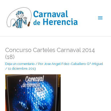
Ir
Men
al
contenido
princ
Concurso Carteles Carnaval 2014
(18)
Deja un comentario
/ Por
Jose Angel Fdez-Caballero Gª-Miguel
/
11 diciembre, 2013