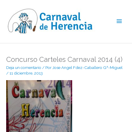
Ir
Men
al
contenido
princ
Concurso Carteles Carnaval 2014 (4)
Deja un comentario
/ Por
Jose Angel Fdez-Caballero Gª-Miguel
/
11 diciembre, 2013