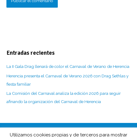
Entradas recientes
La II Gala Drag llenará de color el Carnaval de Verano de Herencia
Herencia presenta el Carnaval de Verano 2026 con Drag Sethlas y
fiesta familiar
La Comisión del Carnaval analiza la edición 2026 para seguir
afinando la organización del Carnaval de Herencia
Utilizamos cookies propias y de terceros para mostrar
CarnavaldeHerencia.es es la web de información de esta popular