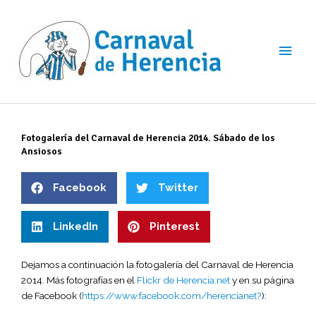
Ir
Men
al
contenido
princ
Fotogalería del Carnaval de Herencia 2014. Sábado de los
Ansiosos
Facebook
Twitter
LinkedIn
Pinterest
Dejamos a continuación la fotogalería del Carnaval de Herencia
2014. Más fotografías en el
Flickr de Herencia.net
y en su página
de Facebook (
https://www.facebook.com/herencianet?
):