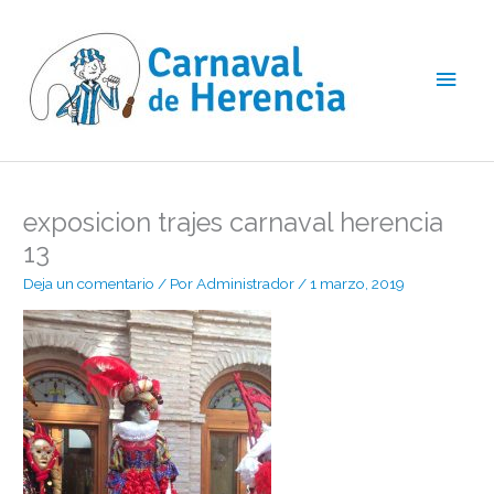
Ir
Men
al
contenido
princ
exposicion trajes carnaval herencia
13
Deja un comentario
/ Por
Administrador
/
1 marzo, 2019