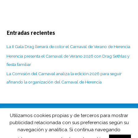
Entradas recientes
La II Gala Drag llenará de color el Carnaval de Verano de Herencia
Herencia presenta el Carnaval de Verano 2026 con Drag Sethlas y
fiesta familiar
La Comisión del Carnaval analiza la edición 2026 para seguir
afinando la organización del Carnaval de Herencia
Utilizamos cookies propias y de terceros para mostrar
CarnavaldeHerencia.es es la web de información de esta popular
publicidad relacionada con sus preferencias según su
fiesta manchega desarrollada por
navegación y analítica. Si continua navegando
Barco de Colegas y D.O. Carnaval de Herencia en colaboración