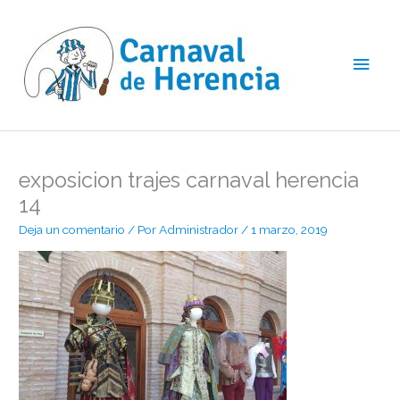
Ir
Men
al
contenido
princ
exposicion trajes carnaval herencia
14
Deja un comentario
/ Por
Administrador
/
1 marzo, 2019