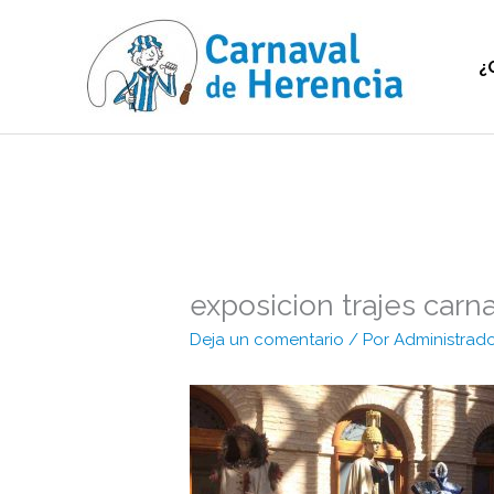
Ir
al
contenido
¿
exposicion trajes carn
Deja un comentario
/ Por
Administrad