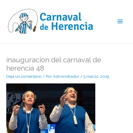
Ir
Men
al
contenido
princ
inauguracion del carnaval de
herencia 48
Deja un comentario
/ Por
Administrador
/
5 marzo, 2019