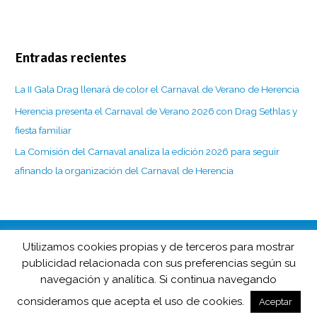
Entradas recientes
La II Gala Drag llenará de color el Carnaval de Verano de Herencia
Herencia presenta el Carnaval de Verano 2026 con Drag Sethlas y
fiesta familiar
La Comisión del Carnaval analiza la edición 2026 para seguir
afinando la organización del Carnaval de Herencia
Utilizamos cookies propias y de terceros para mostrar
CarnavaldeHerencia.es es la web de información de esta popular
publicidad relacionada con sus preferencias según su
fiesta manchega desarrollada por
navegación y analítica. Si continua navegando
Barco de Colegas y D.O. Carnaval de Herencia en colaboración
consideramos que acepta el uso de cookies.
con
Herencia.net
.
Aceptar