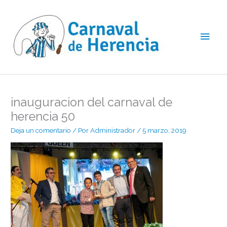
Ir
Men
al
contenido
princ
inauguracion del carnaval de
herencia 50
Deja un comentario
/ Por
Administrador
/
5 marzo, 2019