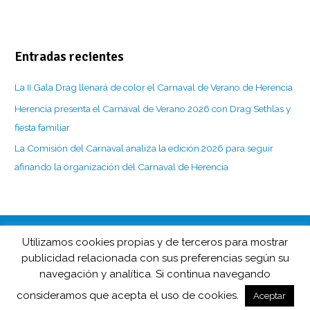
Entradas recientes
La II Gala Drag llenará de color el Carnaval de Verano de Herencia
Herencia presenta el Carnaval de Verano 2026 con Drag Sethlas y
fiesta familiar
La Comisión del Carnaval analiza la edición 2026 para seguir
afinando la organización del Carnaval de Herencia
Utilizamos cookies propias y de terceros para mostrar
CarnavaldeHerencia.es es la web de información de esta popular
publicidad relacionada con sus preferencias según su
fiesta manchega desarrollada por
navegación y analítica. Si continua navegando
Barco de Colegas y D.O. Carnaval de Herencia en colaboración
con
Herencia.net
.
consideramos que acepta el uso de cookies.
Aceptar