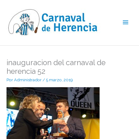
Ir
Men
al
contenido
princ
inauguracion del carnaval de
herencia 52
Por
Administrador
/
5 marzo, 2019