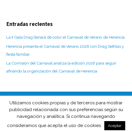
Entradas recientes
La II Gala Drag llenará de color el Carnaval de Verano de Herencia
Herencia presenta el Carnaval de Verano 2026 con Drag Sethlas y
fiesta familiar
La Comisión del Carnaval analiza la edición 2026 para seguir
afinando la organización del Carnaval de Herencia
Utilizamos cookies propias y de terceros para mostrar
CarnavaldeHerencia.es es la web de información de esta popular
publicidad relacionada con sus preferencias según su
fiesta manchega desarrollada por
navegación y analítica. Si continua navegando
Barco de Colegas y D.O. Carnaval de Herencia en colaboración
consideramos que acepta el uso de cookies.
con
Herencia.net
.
Aceptar