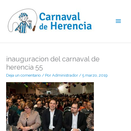
Ir
Men
al
contenido
princ
inauguracion del carnaval de
herencia 55
Deja un comentario
/ Por
Administrador
/
5 marzo, 2019