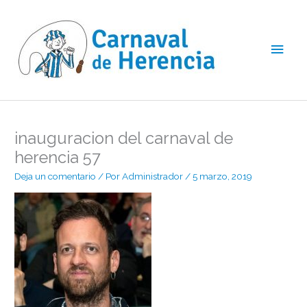
Ir
Men
al
contenido
princ
inauguracion del carnaval de
herencia 57
Deja un comentario
/ Por
Administrador
/
5 marzo, 2019