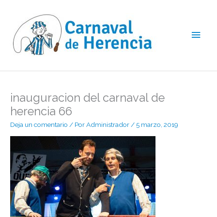
Ir
Men
al
contenido
princ
inauguracion del carnaval de
herencia 66
Deja un comentario
/ Por
Administrador
/
5 marzo, 2019