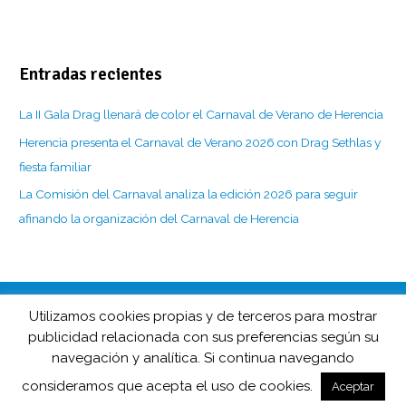
Entradas recientes
La II Gala Drag llenará de color el Carnaval de Verano de Herencia
Herencia presenta el Carnaval de Verano 2026 con Drag Sethlas y
fiesta familiar
La Comisión del Carnaval analiza la edición 2026 para seguir
afinando la organización del Carnaval de Herencia
Utilizamos cookies propias y de terceros para mostrar
CarnavaldeHerencia.es es la web de información de esta popular
publicidad relacionada con sus preferencias según su
fiesta manchega desarrollada por
navegación y analítica. Si continua navegando
Barco de Colegas y D.O. Carnaval de Herencia en colaboración
consideramos que acepta el uso de cookies.
con
Herencia.net
.
Aceptar