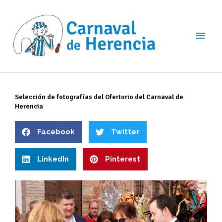
Ir
Men
al
contenido
princ
Selección de fotografías del Ofertorio del Carnaval de
Herencia
Facebook
Twitter
LinkedIn
Pinterest