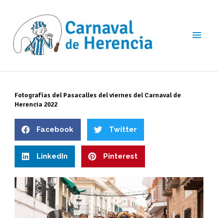
Ir
Men
al
contenido
princ
Fotografías del Pasacalles del viernes del Carnaval de
Herencia 2022
Facebook
Twitter
LinkedIn
Pinterest