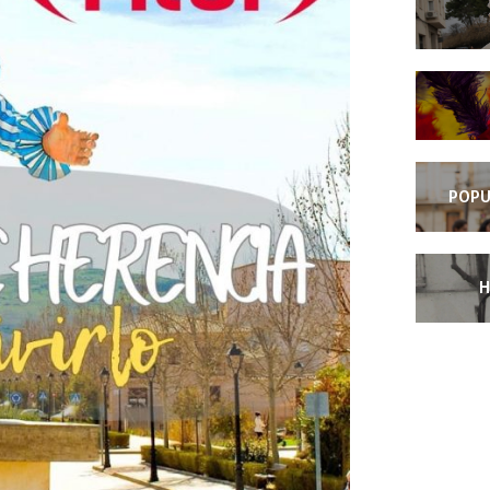
POPU
H