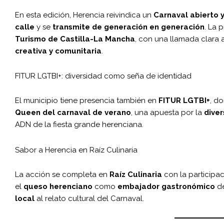
En esta edición, Herencia reivindica un
Carnaval abierto y
calle
y se
transmite de generación en generación
. La 
Turismo de Castilla-La Mancha
, con una llamada clara 
creativa y comunitaria
.
FITUR LGTBI+: diversidad como seña de identidad
El municipio tiene presencia también en
FITUR LGTBI+
, d
Queen del carnaval de verano
, una apuesta por la
diver
ADN de la fiesta grande herenciana.
Sabor a Herencia en Raíz Culinaria
La acción se completa en
Raíz Culinaria
con la participa
el
queso herenciano
como
embajador gastronómico
de
local
al relato cultural del Carnaval.