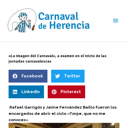
Ir
Men
al
contenido
princ
«La imagen del Carnaval», a examen en el inicio de las
jornadas carnavalescas
Facebook
Twitter
LinkedIn
Pinterest
Rafael Garrigós y Jaime Fernández Baíllo fueron los
encargados de abrir el ciclo «Torpe, que no me
conoces»