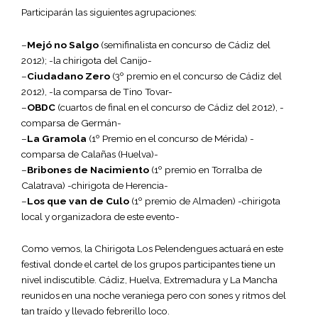
Participarán las siguientes agrupaciones:
–
Mejó no Salgo
(semifinalista en concurso de Cádiz del
2012); -la chirigota del Canijo-
–
Ciudadano Zero
(3º premio en el concurso de Cádiz del
2012), -la comparsa de Tino Tovar-
–
OBDC
(cuartos de final en el concurso de Cádiz del 2012), -
comparsa de Germán-
–
La Gramola
(1º Premio en el concurso de Mérida) -
comparsa de Calañas (Huelva)-
–
Bribones de Nacimiento
(1º premio en Torralba de
Calatrava) -chirigota de Herencia-
–
Los que van de Culo
(1º premio de Almaden) -chirigota
local y organizadora de este evento-
Como vemos, la Chirigota Los Pelendengues actuará en este
festival donde el cartel de los grupos participantes tiene un
nivel indiscutible. Cádiz, Huelva, Extremadura y La Mancha
reunidos en una noche veraniega pero con sones y ritmos del
tan traído y llevado febrerillo loco.