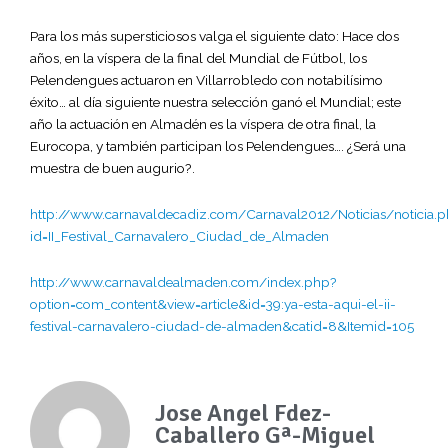
Para los más supersticiosos valga el siguiente dato: Hace dos
años, en la víspera de la final del Mundial de Fútbol, los
Pelendengues actuaron en Villarrobledo con notabilísimo
éxito… al día siguiente nuestra selección ganó el Mundial; este
año la actuación en Almadén es la víspera de otra final, la
Eurocopa, y también participan los Pelendengues…. ¿Será una
muestra de buen augurio?.
http://www.carnavaldecadiz.com/Carnaval2012/Noticias/noticia.
id=II_Festival_Carnavalero_Ciudad_de_Almaden
http://www.carnavaldealmaden.com/index.php?
option=com_content&view=article&id=39:ya-esta-aqui-el-ii-
festival-carnavalero-ciudad-de-almaden&catid=8&Itemid=105
Jose Angel Fdez-
Caballero Gª-Miguel