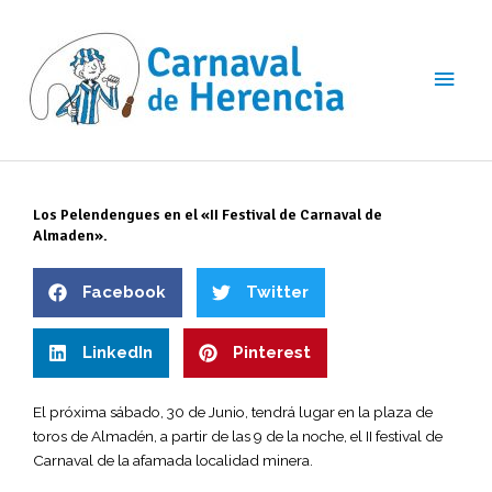
Ir
Men
al
contenido
princ
Los Pelendengues en el «II Festival de Carnaval de
Almaden».
Facebook
Twitter
LinkedIn
Pinterest
El próxima sábado, 30 de Junio, tendrá lugar en la plaza de
toros de Almadén, a partir de las 9 de la noche, el II festival de
Carnaval de la afamada localidad minera.