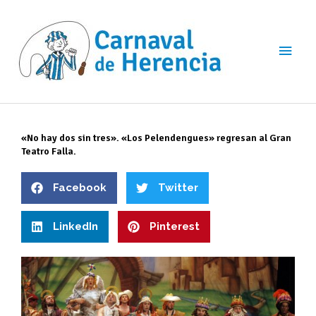
Ir
Men
al
contenido
princ
«No hay dos sin tres». «Los Pelendengues» regresan al Gran
Teatro Falla.
Facebook
Twitter
LinkedIn
Pinterest