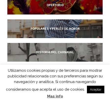
OFERTORIO
POPULARES Y PERLÉS DE HONOR
HISTORIA DEL CARNAVAL
Utilizamos cookies propias y de terceros para mostrar
publicidad relacionada con sus preferencias según su
CarnavaldeHerencia.es es la web de información de esta popular
navegación y analítica. Si continua navegando
fiesta manchega desarrollada por
consideramos que acepta el uso de cookies.
Aceptar
Barco de Colegas y D.O. Carnaval de Herencia en colaboración
Mas info
con
Herencia.net
.
Un diseño web de
Color Vivo Internet