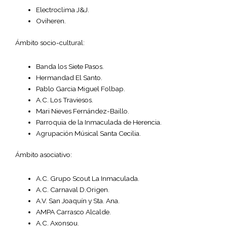
Electroclima J&J.
Oviheren.
Ámbito socio-cultural:
Banda los Siete Pasos.
Hermandad El Santo.
Pablo Garcia Miguel Folbap.
A.C. Los Traviesos.
Mari Nieves Fernández-Baillo.
Parroquia de la Inmaculada de Herencia.
Agrupación Músical Santa Cecilia.
Ámbito asociativo:
A.C. Grupo Scout La Inmaculada.
A.C. Carnaval D.Origen.
A.V. San Joaquín y Sta. Ana.
AMPA Carrasco Alcalde.
A.C. Axonsou.