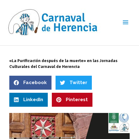
Ir
Men
al
contenido
princ
«La Purificación después de la muerte» en las Jornadas
Culturales del Carnaval de Herencia
Facebook
Twitter
LinkedIn
Pinterest