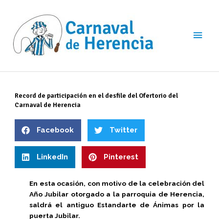
Ir
Men
al
contenido
princ
Record de participación en el desfile del Ofertorio del
Carnaval de Herencia
Facebook
Twitter
LinkedIn
Pinterest
En esta ocasión, con motivo de la celebración del
Año Jubilar otorgado a la parroquia de Herencia,
saldrá el antiguo Estandarte de Ánimas por la
puerta Jubilar.