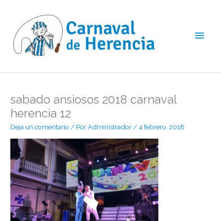
Ir
Men
al
contenido
princ
sabado ansiosos 2018 carnaval
herencia 12
Deja un comentario
/ Por
Administrador
/
4 febrero, 2018