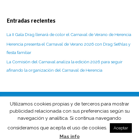
Entradas recientes
La II Gala Drag llenará de color el Carnaval de Verano de Herencia
Herencia presenta el Carnaval de Verano 2026 con Drag Sethlas y
fiesta familiar
La Comisión del Carnaval analiza la edición 2026 para seguir
afinando la organización del Carnaval de Herencia
Utilizamos cookies propias y de terceros para mostrar
CarnavaldeHerencia.es es la web de información de esta popular
publicidad relacionada con sus preferencias según su
fiesta manchega desarrollada por
navegación y analítica. Si continua navegando
Barco de Colegas y D.O. Carnaval de Herencia en colaboración
con
Herencia.net
.
consideramos que acepta el uso de cookies.
Aceptar
Un diseño web de
Color Vivo Internet
Mas info