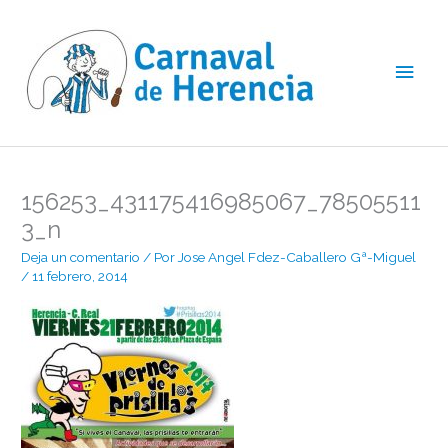
Ir
Men
al
contenido
princ
156253_431175416985067_78505511
3_n
Deja un comentario
/ Por
Jose Angel Fdez-Caballero Gª-Miguel
/
11 febrero, 2014