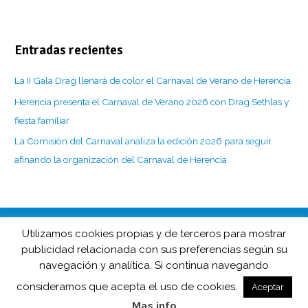
Entradas recientes
La II Gala Drag llenará de color el Carnaval de Verano de Herencia
Herencia presenta el Carnaval de Verano 2026 con Drag Sethlas y
fiesta familiar
La Comisión del Carnaval analiza la edición 2026 para seguir
afinando la organización del Carnaval de Herencia
Utilizamos cookies propias y de terceros para mostrar
CarnavaldeHerencia.es es la web de información de esta popular
publicidad relacionada con sus preferencias según su
fiesta manchega desarrollada por
navegación y analítica. Si continua navegando
Barco de Colegas y D.O. Carnaval de Herencia en colaboración
consideramos que acepta el uso de cookies.
con
Herencia.net
.
Aceptar
Un diseño web de
Color Vivo Internet
Mas info