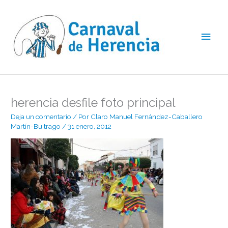
Ir
Men
al
contenido
princ
herencia desfile foto principal
Deja un comentario
/ Por
Claro Manuel Fernández-Caballero
Martín-Buitrago
/
31 enero, 2012