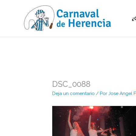
Ir
al
contenido
¿
DSC_0088
Deja un comentario
/ Por
Jose Angel 