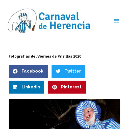
Ir
Men
al
contenido
princ
Fotografías del Viernes de Prisillas 2020
Facebook
Twitter
LinkedIn
Pinterest