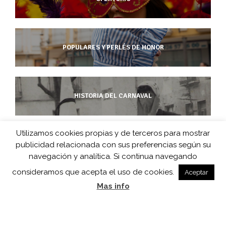
POPULARES Y PERLÉS DE HONOR
HISTORIA DEL CARNAVAL
Utilizamos cookies propias y de terceros para mostrar
publicidad relacionada con sus preferencias según su
CarnavaldeHerencia.es es la web de información de esta popular
navegación y analítica. Si continua navegando
fiesta manchega desarrollada por
consideramos que acepta el uso de cookies.
Aceptar
Barco de Colegas y D.O. Carnaval de Herencia en colaboración
Mas info
con
Herencia.net
.
Un diseño web de
Color Vivo Internet