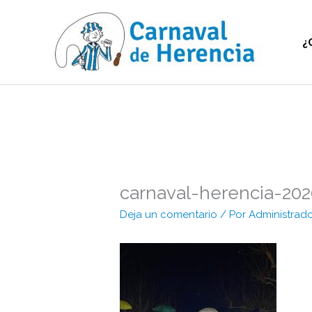
Ir
al
contenido
¿
carnaval-herencia-2020
Deja un comentario
/ Por
Administrad