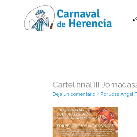
Ir
al
contenido
¿
Cartel final III Jornada
Deja un comentario
/ Por
Jose Angel 